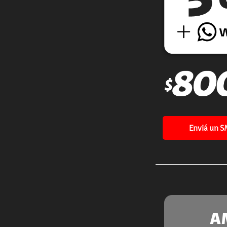
Enviá un S
A