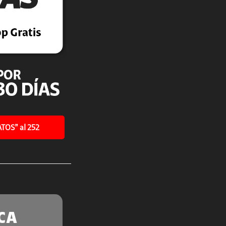
TOS” al 252
CA